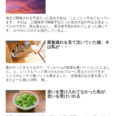
地元で開催される予定だった花火大会は、ことごとく中止になってい
ます。 今日は、三浦海岸で開催予定だった花火大会の中止が決まっ
てたのですが、雨も風もなし。 悪天候予想が外れてしまった感じで
す。 ひそかにコロナも流行しているよ...
家族連れを見て泣いていた娘、今
ひとりごと
は私が・・・
夏がやってきそうなので、ワンルームの部屋を夏バージョンにしまし
た。 と、いってもベッド周りのものをブルーに変えただけですが。
ニトリのヒンヤリ敷パットも敷きました。 北海道のお土産を買って
きたよーと娘にLINE。 既...
老いを受け入れてなかった私が、
ひとりごと
老いを受けいれる