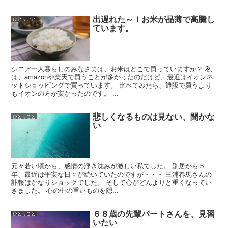
出遅れた～！お米が品薄で高騰し
ひとりごと
ています。
シニア一人暮らしのみなさまは、お米はどこで買っていますか？ 私
は、amazonや楽天で買うことが多かったのだけど、最近はイオンネ
ットショッピングで買っています。 比べてみたら、通販で買うより
もイオンの方が安かったのです。 ...
悲しくなるものは見ない、聞かな
ひとりごと
い
元々若い頃から、感情の浮き沈みが激しい私でした。 別居から５
年、最近は平安な日々が続いていたのですが・・・ 三浦春馬さんの
訃報はかなりショックでした。 そして心がどんよりと重くなってい
きました。 心の中の重いものを隠...
６８歳の先輩パートさんを、見習
ひとりごと
いたい