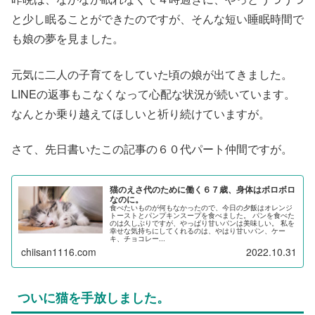
と少し眠ることができたのですが、そんな短い睡眠時間で
も娘の夢を見ました。
元気に二人の子育てをしていた頃の娘が出てきました。
LINEの返事もこなくなって心配な状況が続いています。
なんとか乗り越えてほしいと祈り続けていますが。
さて、先日書いたこの記事の６０代パート仲間ですが。
猫のえさ代のために働く６７歳、身体はボロボロ
なのに。
食べたいものが何もなかったので、今日の夕飯はオレンジ
トーストとパンプキンスープを食べました。 パンを食べた
のは久しぶりですが、やっぱり甘いパンは美味しい。 私を
幸せな気持ちにしてくれるのは、やはり甘いパン、ケー
キ、チョコレー...
chiisan1116.com
2022.10.31
ついに猫を手放しました。