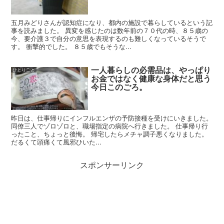
五月みどりさんが認知症になり、都内の施設で暮らしているという記
事を読みました。 異変を感じたのは数年前の７０代の時、８５歳の
今、要介護３で自分の意思を表現するのも難しくなっているそうで
す。 衝撃的でした。 ８５歳でもそうな...
一人暮らしの必需品は、やっぱり
ひとりごと
お金ではなく健康な身体だと思う
今日このごろ。
昨日は、仕事帰りにインフルエンザの予防接種を受けにいきました。
同僚三人でゾロゾロと、職場指定の病院へ行きました。 仕事帰り行
ったこと、ちょっと後悔。 帰宅したらメチャ調子悪くなりました。
だるくて頭痛くて風邪ひいた...
スポンサーリンク