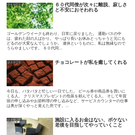
６０代同僚が次々に離脱、寂しさ
ひとりごと
と不安におそわれる
ゴールデンウイークも終わり、日常に戻りました。 通勤バスの中
は、疲れた顔の人ばかり。 やっぱり長いお休みとっちゃうと元にも
どるのが大変なんでしょうか。 連休というものに、私は無縁なので
うらやましいです。 ６０代同...
チョコレートが私を癒してくれる
ひとりごと
今日も、バタバタと忙しい一日でした。 ビール券や商品券を買いに
くる人。 クリスマスプレゼントの包装を頼んでくる人。 そして年賀
状の申し込みやお節料理の申し込みなど、サービスカウンターの仕事
は奥が深くやっと覚えた所です。...
施設に入るお金はない、ボケない
ひとりごと
老後を目指してやっていくこと