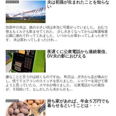
夫は初孫が生まれたことを知らな
ひとりごと
い
別居中の夫は、娘の小さい頃は本当に可愛がっていました。 おむつ
替えもミルクも飲ませてくれた。 少し大きくなってからは毎週毎週
公園に連れて行ってくれました。 いつからか変わってしまった夫で
す。 夫は変わってしまったけれ...
夜遅くに公衆電話から連続着信、
ひとりごと
DV夫の影におびえる
嫌なことと言うのは続くものですね。 昨日は、夕方から足が痛みだ
し、慌ててエアコンのスイッチを切りました。 シャワーを浴びて寝
ようと思っていたら、スマホが鳴りました。 公衆電話からの着信
が、５回続いて、もしかしたら夫からかも...
持ち家があれば、年金５万円でも
ひとりごと
暮らせるということは・・・