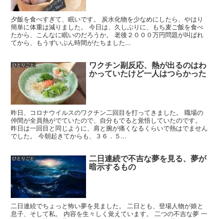
夕飯を食べすぎて、眠いです。 炭水化物を少なめにしたら、やはり
簡単に体重は減りました。 今日は、久しぶりに、もち麦ご飯を食べ
たから、こんなに眠いのだろうか。 老後２０００万円問題が叫ばれ
てから、もうずいぶん時間がたちました...
ワクチン副反応、熱が出るのはわ
ひとりごと
かっていたけど一人はつらかった
昨日、コロナウイルスのワクチン二回目を打ってきました。 職場の
仲間が全員熱がでていたので、自分もでると覚悟していたのです。
昨日は一回目と同じように、肩と腕が痛くなるくらいで熱はでません
でした。 今朝起きてからも、３６．５...
二日連続で不吉な夢を見る、夢が
ひとりごと
暗示するもの
二日連続でちょっと怖い夢を見ました。 二日とも、登場人物が娘と
息子、そして私。 内容を生々しく覚えています。 二つの不吉な夢 一