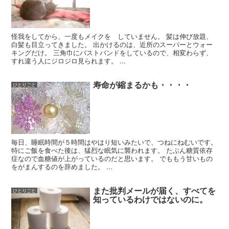
怪我をしてから、一度もメイクを゙していません。 髪は伸び放題、
白髪も目立ってきました。 出かけるのは、近所のスーパーとウォー
キングだけ。 三角巾にバストバンドをしているので、相変わらず、
すれ違う人にジロジロ見られます。 ...
寿命が縮まるかも・・・・
ひとりごと
毎日、睡眠時間が５時間はやはり短いみたいで、つねにねむいです。
特にご飯を食べた後は、猛烈な眠気に襲われます。 たぶん糖質依存
症なので血糖値が上がっているのだと思います。 でももう甘いもの
をがまんするのを辞めました。 ...
また批判メールが届く、すべてを
ひとりごと
知っているわけではないのに。