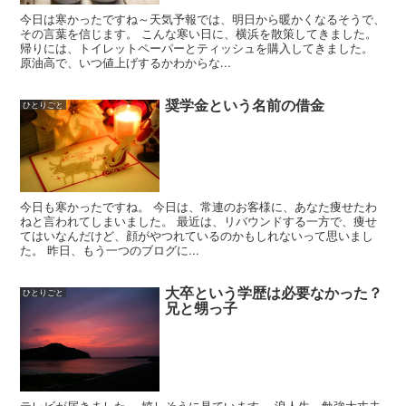
今日は寒かったですね～天気予報では、明日から暖かくなるそうで、
その言葉を信じます。 こんな寒い日に、横浜を散策してきました。
帰りには、トイレットペーパーとティッシュを購入してきました。
原油高で、いつ値上げするかわからな...
奨学金という名前の借金
ひとりごと
今日も寒かったですね。 今日は、常連のお客様に、あなた痩せたわ
ねと言われてしまいました。 最近は、リバウンドする一方で、痩せ
てはいなんだけど、顔がやつれているのかもしれないって思いまし
た。 昨日、もう一つのブログに...
大卒という学歴は必要なかった？
ひとりごと
兄と甥っ子
テレビが届きました。 嬉しそうに見ています。 浪人生、勉強大丈夫