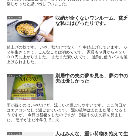
楽しかったと思い出していました。 ...
収納が全くないワンルーム、貧乏
ひとりごと
な私にはぴったりです。
値上げの秋です。 いや、秋だけでなく一年中値上げしています。 ６
２年生きてきて、こんなことは初めてです。 家賃も９月から４２０
００円に上がりました。 まだまだ安い方です。 通勤に使うバスも値
上げされました。 ...
別居中の夫の夢を見る、夢の中の
ひとりごと
夫は優しかった
雨が続くのはいやだけど、涼しいと過ごしやすいです。 ここ何日か
はエアコンなしで過ごせています。 週の後半はまたまた暑くなるよ
うですが。 今日は昼寝をしたのですが、別居中の夫の夢を見まし
た。 息子がまだ小学生で、夫...
人はみんな、重い荷物を抱えて生
ひとりごと