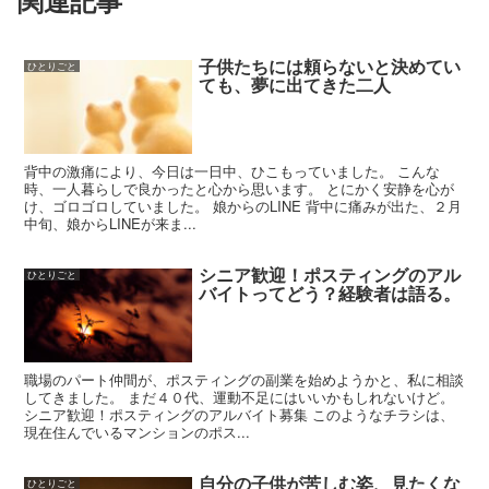
子供たちには頼らないと決めてい
ひとりごと
ても、夢に出てきた二人
背中の激痛により、今日は一日中、ひこもっていました。 こんな
時、一人暮らしで良かったと心から思います。 とにかく安静を心が
け、ゴロゴロしていました。 娘からのLINE 背中に痛みが出た、２月
中旬、娘からLINEが来ま...
シニア歓迎！ポスティングのアル
ひとりごと
バイトってどう？経験者は語る。
職場のパート仲間が、ポスティングの副業を始めようかと、私に相談
してきました。 まだ４０代、運動不足にはいいかもしれないけど。
シニア歓迎！ポスティングのアルバイト募集 このようなチラシは、
現在住んでいるマンションのポス...
自分の子供が苦しむ姿、見たくな
ひとりごと