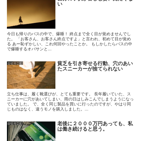
い
今日も帰りのバスの中で、爆睡！ 終点まで全く目が覚めませんでし
た。 「お客さん、お客さん終点ですよ」と言われ、初めて目が覚め
る あー恥ずかしい、これ何回やったことか。 もしかしたらバスの中
で爆睡するオバサンと...
貧乏を引き寄せる行動、穴のあい
ひとりごと
たスニーカーが捨てられない
立ち仕事は、履く靴選びが、とても重要です。 長年履いていた、ス
ニーカーに穴があいてしまい、雨の日はしみこんでしまうようになっ
ていました。 で、全く同じ製品を買いに行ったのですが、やはり同
じものはなく、違うモノを購入しました。...
老後に２０００万円あっても、私
ひとりごと
は働き続けると思う。