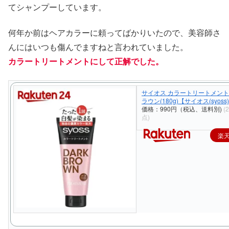
てシャンプーしています。
何年か前はヘアカラーに頼ってばかりいたので、美容師さ
んにはいつも傷んでますねと言われていました。
カラートリートメントにして正解でした。
サイオス カラートリートメント
ラウン(180g)【サイオス(syoss
価格：990円（税込、送料別)
(
点)
楽