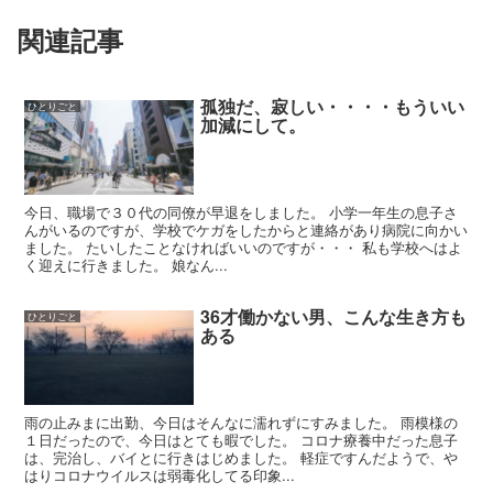
関連記事
孤独だ、寂しい・・・・もういい
ひとりごと
加減にして。
今日、職場で３０代の同僚が早退をしました。 小学一年生の息子さ
んがいるのですが、学校でケガをしたからと連絡があり病院に向かい
ました。 たいしたことなければいいのですが・・・ 私も学校へはよ
く迎えに行きました。 娘なん...
36才働かない男、こんな生き方も
ひとりごと
ある
雨の止みまに出勤、今日はそんなに濡れずにすみました。 雨模様の
１日だったので、今日はとても暇でした。 コロナ療養中だった息子
は、完治し、バイとに行きはじめました。 軽症ですんだようで、や
はりコロナウイルスは弱毒化してる印象...