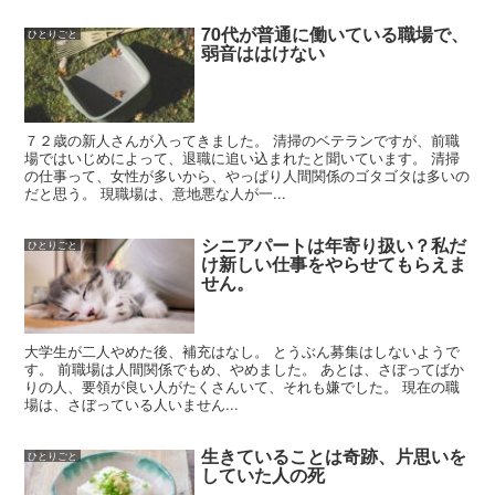
70代が普通に働いている職場で、
ひとりごと
弱音ははけない
７２歳の新人さんが入ってきました。 清掃のベテランですが、前職
場ではいじめによって、退職に追い込まれたと聞いています。 清掃
の仕事って、女性が多いから、やっぱり人間関係のゴタゴタは多いの
だと思う。 現職場は、意地悪な人が一...
シニアパートは年寄り扱い？私だ
ひとりごと
け新しい仕事をやらせてもらえま
せん。
大学生が二人やめた後、補充はなし。 とうぶん募集はしないようで
す。 前職場は人間関係でもめ、やめました。 あとは、さぼってばか
りの人、要領が良い人がたくさんいて、それも嫌でした。 現在の職
場は、さぼっている人いません...
生きていることは奇跡、片思いを
ひとりごと
していた人の死