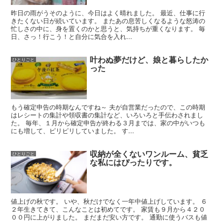
昨日の雨がうそのように、今日はよく晴れました。 最近、仕事に行
きたくない日が続いています。 またあの息苦しくなるような怒涛の
忙しさの中に、身を置くのかと思うと、気持ちが重くなります。 毎
日、さっ！行こう！と自分に気合を入れ...
叶わぬ夢だけど、娘と暮らしたか
ひとりごと
った
もう確定申告の時期なんですね～ 夫が自営業だったので、この時期
はレシートの集計や領収書の集計など、いろいろと手伝わされまし
た。 毎年、１月から確定申告が終わる３月までは、家の中がいつも
にも増して、ピリピリしていました。 す...
収納が全くないワンルーム、貧乏
ひとりごと
な私にはぴったりです。
値上げの秋です。 いや、秋だけでなく一年中値上げしています。 ６
２年生きてきて、こんなことは初めてです。 家賃も９月から４２０
００円に上がりました。 まだまだ安い方です。 通勤に使うバスも値