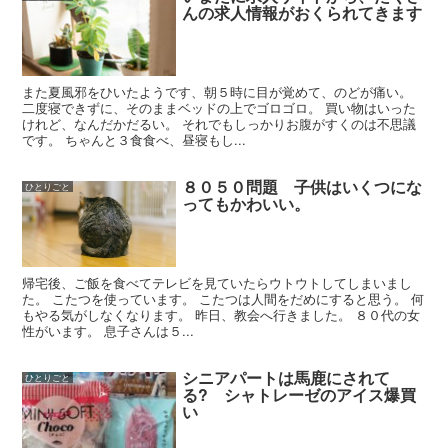
んの求人情報がおくられてきます
また夏風邪をひいたようです、朝５時に目が覚めて、のどが痛い。
二度寝できずに、そのままベッドの上でゴロゴロ。 買い物はいった
けれど、なんだかだるい。 それでもしっかりお腹がすくのは不思議
です。 ちゃんと３食食べ、昼寝もし...
８０５０問題 子供はいくつにな
ひとりごと
ってもかわいい。
帰宅後、ご飯を食べてテレビを見ていたらウトウトしてしまいまし
た。 こたつを使っています。 こたつは人間をだめにすると思う。 何
もやる気がしなくなります。 昨日、教会へ行きました。 ８０代の女
性がいます。 息子さんは５...
シニアパートは馬鹿にされて
ひとりごと
る? シャトレーゼのアイス爆買
い