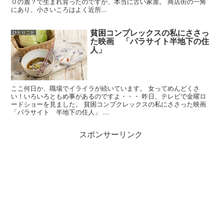
０の麓？で生まれ育ったのですが、本当に古い家屋。 商店街の一角
にあり、小さいころはよく近所...
貧困コンプレックスの私にささっ
ひとりごと
た映画 「パラサイト半地下の住
人」
ここ何日か、職場でイライラが続いています。 女ってめんどくさ
い！いろいろともめ事があるのですよ・・・ 昨日、テレビで金曜ロ
ードショーを見ました。 貧困コンプクレックスの私にささった映画
「パラサイト 半地下の住人」 ...
スポンサーリンク