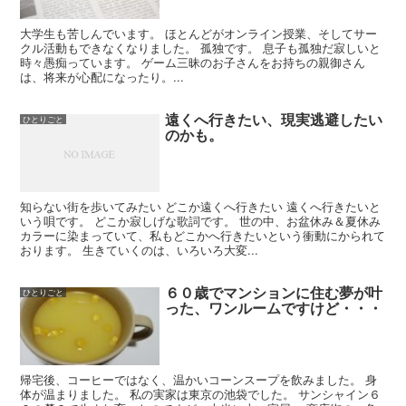
大学生も苦しんでいます。 ほとんどがオンライン授業、そしてサー
クル活動もできなくなりました。 孤独です。 息子も孤独だ寂しいと
時々愚痴っています。 ゲーム三昧のお子さんをお持ちの親御さん
は、将来が心配になったり。...
遠くへ行きたい、現実逃避したい
ひとりごと
のかも。
知らない街を歩いてみたい どこか遠くへ行きたい 遠くへ行きたいと
いう唄です。 どこか寂しげな歌詞です。 世の中、お盆休み＆夏休み
カラーに染まっていて、私もどこかへ行きたいという衝動にかられて
おります。 生きていくのは、いろいろ大変...
６０歳でマンションに住む夢が叶
ひとりごと
った、ワンルームですけど・・・
帰宅後、コーヒーではなく、温かいコーンスープを飲みました。 身
体が温まりました。 私の実家は東京の池袋でした。 サンシャイン６