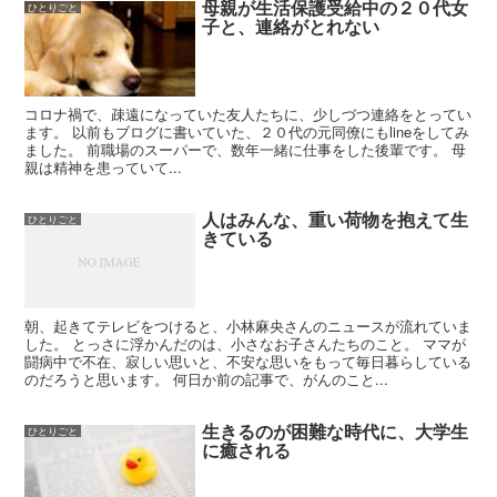
母親が生活保護受給中の２０代女
ひとりごと
子と、連絡がとれない
コロナ禍で、疎遠になっていた友人たちに、少しづつ連絡をとってい
ます。 以前もブログに書いていた、２０代の元同僚にもlineをしてみ
ました。 前職場のスーパーで、数年一緒に仕事をした後輩です。 母
親は精神を患っていて...
人はみんな、重い荷物を抱えて生
ひとりごと
きている
朝、起きてテレビをつけると、小林麻央さんのニュースが流れていま
した。 とっさに浮かんだのは、小さなお子さんたちのこと。 ママが
闘病中で不在、寂しい思いと、不安な思いをもって毎日暮らしている
のだろうと思います。 何日か前の記事で、がんのこと...
生きるのが困難な時代に、大学生
ひとりごと
に癒される