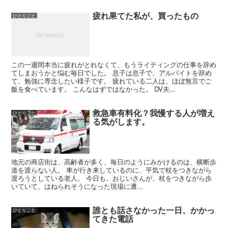
疲れ果てた私が、買ったもの
ひとりごと
この一週間本当に疲れがとれなくて、もうライティングの仕事を辞め
てしまおうかと悩む毎日でした。 息子は息子で、アルバイトを辞め
て、勉強に専念したい様子です。 疲れている二人は、ほぼ無言でご
飯を食べています。 こんなはずではなかった。 DV夫...
救急車有料化？我慢する人が増え
ひとりごと
る気がします。
地元の商店街は、高齢者が多く、毎日のようにみかけるのは、横断歩
道を渡らない人。 車が行き来しているのに、平気で杖をつきながら
渡ろうとしている老人。 今日も、おじいさんが、杖をつきながら歩
いていて、はねられそうになった現場に遭...
誰とも話さなかった一日、かかっ
ひとりごと
てきた電話