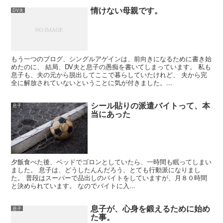
情けない母親です。
DV夫
もう一つのブログ、シングルアゲインは、前向きになるために書き始
めたのに、 結局、DV夫と息子の愚痴を書いてしまっています。 私も
息子も、夫の元から脱出してここで暮らしていたけれど、 夫から完
全に解放されていないということに気が付きました。...
シール貼りの派遣バイトって、本
息子
当にあった
夕飯食べた後、ベッドでゴロンとしていたら、一時間も眠ってしまい
ました。 息子は、どうしたんんだろう、とても行動派になりまし
た。 普段はスーパーで品出しのバイトをしていますが、月８０時間
と決められています。 なのでバイトに入...
息子が、心身を鍛えるために始め
息子
た事。