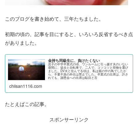
このブログを書き始めて、三年たちました。
初期の頃の、記事を目にすると、いろいろ反省するべき点
がありました。
金持ち同級生に、負けたくない
息子の中学卒業式の頃、ワンルームに引っ越す夫のいない
昼間に、徒歩と自転車で、二人で、コソコソと荷物を運び
ました。DV夫と住んでる頃は、私は籠の中の鳥でしたか
ら、不要不急の外出は禁止でした。卒業式の出席は、許さ
れても、謝恩会への出席は駄目と言
chiisan1116.com
たとえばこの記事。
スポンサーリンク