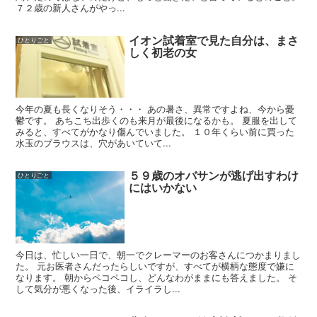
７２歳の新人さんがやっ...
イオン試着室で見た自分は、まさ
ひとりごと
しく初老の女
今年の夏も長くなりそう・・・ あの暑さ、異常ですよね、今から憂
鬱です。 あちこち出歩くのも来月が最後になるかも。 夏服を出して
みると、すべてがかなり傷んでいました。 １０年くらい前に買った
水玉のブラウスは、穴があいていて...
５９歳のオバサンが逃げ出すわけ
ひとりごと
にはいかない
今日は、忙しい一日で、朝一でクレーマーのお客さんにつかまりまし
た。 元お医者さんだったらしいですが、すべてが横柄な態度で嫌に
なります。 朝からペコペコし、どんなわがままにも答えました。 そ
して気分が悪くなった後、イライラし...