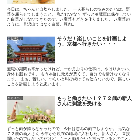
今日は、ちゃんと自炊をしました。 一人暮らしの悩みのたねは、野
菜を腐らせてしまうこと。 私だけかな？ ずっと冷蔵庫に保存してい
た白菜がしなびてきたので、八宝菜もどきを作りました。 八宝菜の
ように、具沢山ではなく白菜、豚肉...
そうだ！楽しいことを計画しよ
ひとりごと
う、京都へ行きたい・・・
無職の期間も辛かったけれど、一か月ぶりの仕事は、やはりきつい。
身体も脳もです。 もう本当に覚えが悪くて、自分でも情けなくなり
ます。 まぁ、苦しい、つらいと叫び続けても仕方ないので、楽しい
ことを計画しようと思います。 ...
もっと働きたい！？７２歳の新人
ひとりごと
さんに刺激を受ける
ずっと雨が降らなかったので、今日は恵みの雨でしょうか。 元気な
７２歳の新人さん 今年から現在の職場に入社した、新人さん、直接
聞いたのではないのだけど、もっと働きたいと言っているとのこと。