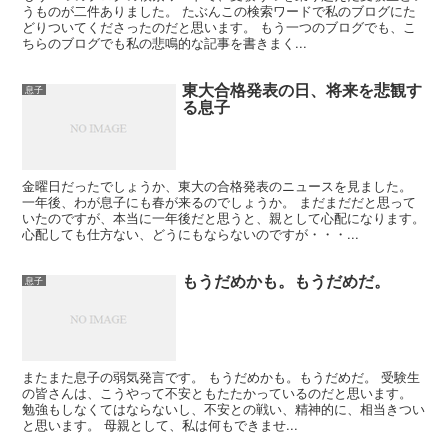
うものが二件ありました。 たぶんこの検索ワードで私のブログにた
どりついてくださったのだと思います。 もう一つのブログでも、こ
ちらのブログでも私の悲鳴的な記事を書きまく...
東大合格発表の日、将来を悲観す
息子
る息子
金曜日だったでしょうか、東大の合格発表のニュースを見ました。
一年後、わが息子にも春が来るのでしょうか。 まだまだだと思って
いたのですが、本当に一年後だと思うと、親として心配になります。
心配しても仕方ない、どうにもならないのですが・・・...
もうだめかも。もうだめだ。
息子
またまた息子の弱気発言です。 もうだめかも。もうだめだ。 受験生
の皆さんは、こうやって不安ともたたかっているのだと思います。
勉強もしなくてはならないし、不安との戦い、精神的に、相当きつい
と思います。 母親として、私は何もできませ...