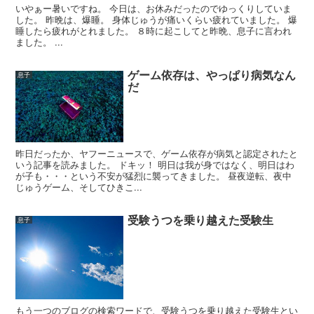
いやぁー暑いですね。 今日は、お休みだったのでゆっくりしていま
した。 昨晩は、爆睡。 身体じゅうが痛いくらい疲れていました。 爆
睡したら疲れがとれました。 ８時に起こしてと昨晩、息子に言われ
ました。 ...
ゲーム依存は、やっぱり病気なん
息子
だ
昨日だったか、ヤフーニュースで、ゲーム依存が病気と認定されたと
いう記事を読みました。 ドキッ！ 明日は我が身ではなく、明日はわ
が子も・・・という不安が猛烈に襲ってきました。 昼夜逆転、夜中
じゅうゲーム、そしてひきこ...
受験うつを乗り越えた受験生
息子
もう一つのブログの検索ワードで、受験うつを乗り越えた受験生とい