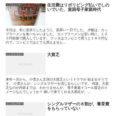
生活費はリボリビング払いでしの
シングルマザー
いでいた、貧困母子家庭時代
今日は、冬に逆戻りしたように、肌寒い一日でした。 夕飯は、カッ
プラーメンを食べちゃいました。 カップラーメンは安い時に、１０
０円前後で購入しています。 クッタはコンビニで買うと１８０円な
ので、コンビニではとても買えません...
大貧乏
シングルマザー
来年一月から、小雪さん主演の大貧乏というドラマが 始まるそうで
す。 小雪さんが、シングルマザーを演じるらしいです。 何故、大貧
乏なのか内容までは、わかりませんが、 母子家庭イコール貧乏のイ
メージなんでしょうか？ 稼いで来てくれる大黒柱が、...
シングルマザーの８割が、養育費
シングルマザー
をもらっていない