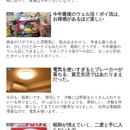
時に比べて、食費は半分くらいになって...
今年最後のウェル活！ポイ活は、
節約
お得感があるほど楽しい
師走のワサワサした雰囲気に、飲み込まれそう。 年金も振り込ま
れ、少しだけどボーナスも出たので、散財しそうです。 今年最後の
ウェル活してきました。 イオンで１０倍デーの日に、セッセと貯め
たポイントが１０００ポイント。...
電気を使いすぎるとブレーカーが
節約
落ちる、貧乏生活ではあたりまえ
だった。
今日も、肌寒いです。 帰宅して、夕飯には野菜をたくさん入れてカ
レーを作りました。 やっぱりレトルトよりも、美味しい。 夕飯を作
りながら、寒くなってきてたので暖房をつけました。 台所は電磁調
理器なので、電気を使います。 ...
昭和が消えていく、二度と手に入
節約
らないもの