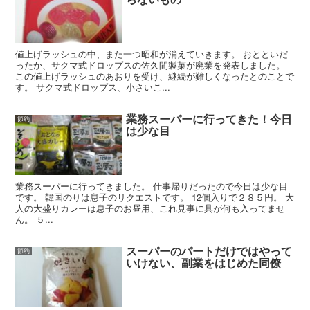
値上げラッシュの中、また一つ昭和が消えていきます。 おとといだ
ったか、サクマ式ドロップスの佐久間製菓が廃業を発表しました。
この値上げラッシュのあおりを受け、継続が難しくなったとのことで
す。 サクマ式ドロップス、小さいこ...
業務スーパーに行ってきた！今日
節約
は少な目
業務スーパーに行ってきました。 仕事帰りだったので今日は少な目
です。 韓国のりは息子のリクエストです。 12個入りで２８５円。 大
人の大盛りカレーは息子のお昼用、これ見事に具が何も入ってませ
ん。 ５...
スーパーのパートだけではやって
節約
いけない、副業をはじめた同僚