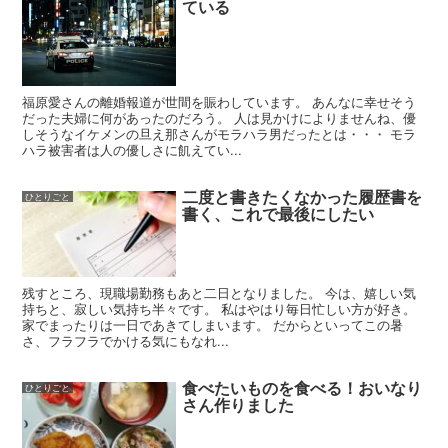
ている
福原愛さんの離婚報道が世間を賑わしています。 あんなに幸せそう
だった夫婦に何があったのだろう。 人は見かけによりませんね、優
しそうなイケメンの旦え那さんがモラハラ男だったとは・・・ モラ
ハラ被害者は人の優しさに飢えてい...
二度と書きたくなかった履歴書を
ひとりごと
書く、これで最後にしたい
残すところ、現職場勤務もあと二日となりました。 今は、嬉しい気
持ちと、寂しい気持ち半々です。 私はやはり毎日忙しい方が好き。
家でまったりは一日であきてしまいます。 だからといってこの暑
さ、フラフラでかける気にもなれ...
食べたいものを食べる！おいなり
ひとりごと
さん作りました