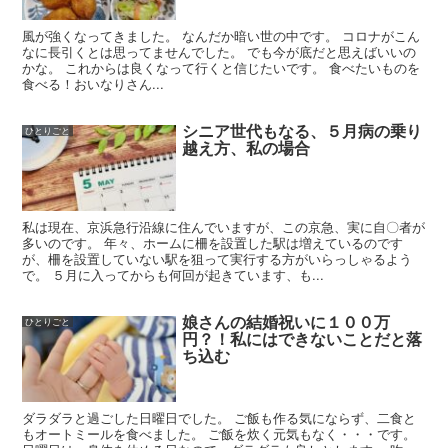
風が強くなってきました。 なんだか暗い世の中です。 コロナがこん
なに長引くとは思ってませんでした。 でも今が底だと思えばいいの
かな。 これからは良くなって行くと信じたいです。 食べたいものを
食べる！おいなりさん...
シニア世代もなる、５月病の乗り
ひとりごと
越え方、私の場合
私は現在、京浜急行沿線に住んでいますが、この京急、実に自〇者が
多いのです。 年々、ホームに柵を設置した駅は増えているのです
が、柵を設置していない駅を狙って実行する方がいらっしゃるよう
で。 ５月に入ってからも何回が起きています、も...
娘さんの結婚祝いに１００万
ひとりごと
円？！私にはできないことだと落
ち込む
ダラダラと過ごした日曜日でした。 ご飯も作る気にならず、二食と
もオートミールを食べました。 ご飯を炊く元気もなく・・・です。