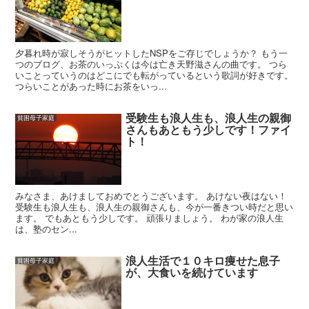
夕暮れ時が寂しそうがヒットしたNSPをご存じでしょうか？ もう一
つのブログ、お茶のいっぷくは今は亡き天野滋さんの曲です。 つら
いことっていうのはどこにでも転がっているという歌詞が好きです。
つらいことがあった時にお茶をいっ...
受験生も浪人生も、浪人生の親御
貧困母子家庭
さんもあともう少しです！ファイ
ト！
みなさま、あけましておめでとうございます。 あけない夜はない！
受験生も浪人生も、浪人生の親御さんも、今が一番きつい時だと思い
ます。 でもあともう少しです。 頑張りましょう。 わが家の浪人生
は、塾のセン...
浪人生活で１０キロ痩せた息子
貧困母子家庭
が、大食いを続けています