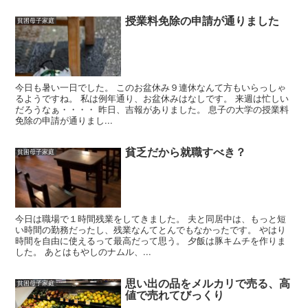
授業料免除の申請が通りました
貧困母子家庭
今日も暑い一日でした。 このお盆休み９連休なんて方もいらっしゃ
るようですね。 私は例年通り、お盆休みはなしです。 来週は忙しい
だろうなぁ・・・・ 昨日、吉報がありました。 息子の大学の授業料
免除の申請が通りまし...
貧乏だから就職すべき？
貧困母子家庭
今日は職場で１時間残業をしてきました。 夫と同居中は、もっと短
い時間の勤務だったし、残業なんてとんでもなかったです。 やはり
時間を自由に使えるって最高だって思う。 夕飯は豚キムチを作りま
した。 あとはもやしのナムル、...
思い出の品をメルカリで売る、高
貧困母子家庭
値で売れてびっくり