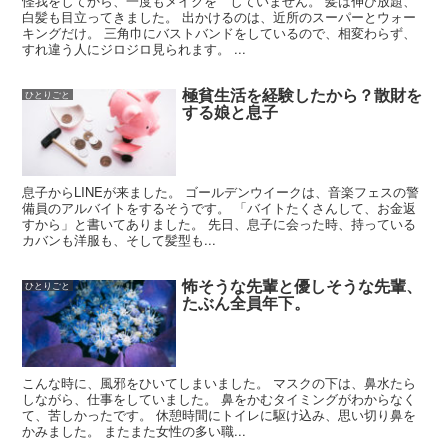
怪我をしてから、一度もメイクを゙していません。 髪は伸び放題、
白髪も目立ってきました。 出かけるのは、近所のスーパーとウォー
キングだけ。 三角巾にバストバンドをしているので、相変わらず、
すれ違う人にジロジロ見られます。 ...
極貧生活を経験したから？散財を
ひとりごと
する娘と息子
息子からLINEが来ました。 ゴールデンウイークは、音楽フェスの警
備員のアルバイトをするそうです。 「バイトたくさんして、お金返
すから」と書いてありました。 先日、息子に会った時、持っている
カバンも洋服も、そして髪型も...
怖そうな先輩と優しそうな先輩、
ひとりごと
たぶん全員年下。
こんな時に、風邪をひいてしまいました。 マスクの下は、鼻水たら
しながら、仕事をしていました。 鼻をかむタイミングがわからなく
て、苦しかったです。 休憩時間にトイレに駆け込み、思い切り鼻を
かみました。 またまた女性の多い職...