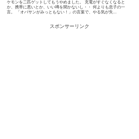
ケモンを二匹ゲットしてもうやめました。 充電がすぐなくなると
か、携帯に悪いとか、いい噂を聞かないし・・ 何よりも息子の一
言。 「オバサンがみっともない！」の言葉で、やる気が失...
スポンサーリンク