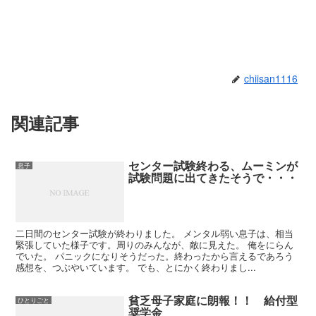
chiisan1116
関連記事
センター試験終わる、ムーミンが
息子
試験問題に出てきたそうで・・・
二日間のセンター試験が終わりました。 メンタル弱い息子は、相当
緊張していた様子です。周りのみんなが、敵に見えた。 俺をにらん
でいた。 パニックになりそうだった。終わったから言えるであろう
感想を、つぶやいています。 でも、とにかく終わりまし...
貧乏母子家庭に朗報！！ 給付型
ひとりごと
奨学金