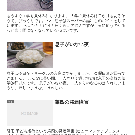
もうすぐ大学も夏休みになります。 大学の夏休みは二か月もあるそ
うで、びっくりです。 今、息子はスーパーの品出しのバイトをして
います。 今はひと月に４万円くらいの収入ですが、何に使うのかあ
っと言う間になくなっているっぽいです...
息子がいない夜
息子
息子は今日からサークルの合宿にでかけました。 金曜日まだ帰って
きません。 こんなに長い間、一人きりで過ごすのは息子の高校の修
学旅行以来です。 息子がいない夜、一人きりのなるのはうれしいよ
うな、寂しいような。 うれしい...
第四の発達障害
息子
引用 子ども虐待という第四の発達障害 (ヒューマンケアブックス）