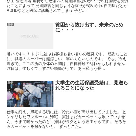
杉山 登志郎著 虐待がなぜ第四の発達障害なのか？ それは虐待を受け
たことによって 発達障害と同じような症状が認められ 自閉症だとか
ADHDなどと医師に診断されてしまう 子ど...
貧困から抜け出す、未来のため
息子
に・・・
暑いです～！ レジに並ぶお客様も暑い暑いの連発です。 感謝なこと
に、職場のスーパーは超涼しい、寒いくらいなのです。 でも、冷え
過ぎで、ここの所の身体の不調は、自律神経の乱れかもしれません。
昨日は、忙しくて、すごい頭痛がして、あ～私もう長...
大学生の生活保護受給は、見送ら
息子
れることになった
仕事を終え、帰宅する頃には、冷たい雨が降り出していました。 ヒ
ンヤリしたワンルームに帰宅、実はまだカーペットも敷いていませ
ん、今まで暖かったのと、掃除がラクという理由からです。 そろそ
ろカーペットを敷かないと。 ずっとこた...