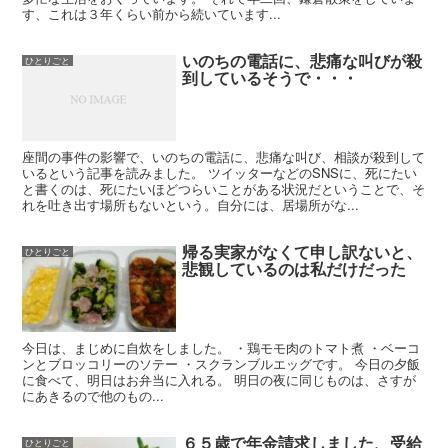
す、これは３年くらい前から続いています...
いのちの電話に、悲痛な叫びが殺
ひとりごと
到しているそうで・・・
座間の事件の影響で、いのちの電話に、悲痛な叫び、相談が殺到して
いるという記事を読みました。 ツイッターなどのSNSに、死にたい
と書くのは、死にたいほどつらいことがある状況だということで、そ
れを吐き出す場所もないという。自分には、居場所がな...
帰る実家がなくて申し訳ないと、
ひとりごと
悲観しているのは私だけだった
今日は、まじめに自炊をしました。 ・鶏モモ肉のトマト煮 ・ベーコ
ンとブロッコリーのソテー ・スクランブルエッグです。 今日の夕飯
に食べて、明日はお弁当に入れる。 明日の夜に同じものは、さすが
にあきるので他のもの...
６５歳で年金請求しました、受給
ひとりごと