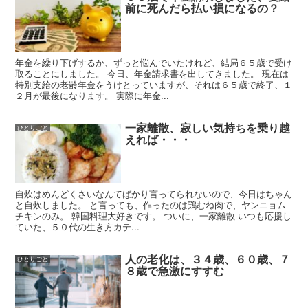
前に死んだら払い損になるの？
年金を繰り下げするか、ずっと悩んでいたけれど、結局６５歳で受け
取ることにしました。 今日、年金請求書を出してきました。 現在は
特別支給の老齢年金をうけとっていますが、それは６５歳で終了、１
２月が最後になります。 実際に年金...
一家離散、寂しい気持ちを乗り越
ひとりごと
えれば・・・
自炊はめんどくさいなんてばかり言ってられないので、今日はちゃん
と自炊しました。 と言っても、作ったのは鶏むね肉で、ヤンニョム
チキンのみ。 韓国料理大好きです。 ついに、一家離散 いつも応援し
ていた、５０代の生き方カテ...
人の老化は、３４歳、６０歳、７
ひとりごと
８歳で急激にすすむ