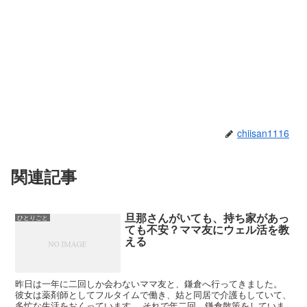
chiisan1116
関連記事
旦那さんがいても、持ち家があっ
ひとりごと
ても不安？ママ友にウェル活を教
える
昨日は一年に二回しか会わないママ友と、鎌倉へ行ってきました。
彼女は薬剤師としてフルタイムで働き、姑と同居で介護もしていて、
多忙な生活をおくっています。 それで年二回、鎌倉散策をしていま