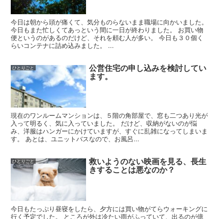
今日は朝から頭が痛くて、気分ものらないまま職場に向かいました。
今日もまた忙しくてあっという間に一日が終わりました。 お買い物
便というのがあるのだけど、それを頼む人が多い。 今日も３０個く
らいコンテナに詰め込みました。 ...
公営住宅の申し込みを検討してい
ひとりごと
ます。
現在のワンルームマンションは、５階の角部屋で、窓も二つあり光が
入って明るく、気に入っていました。 だけど、収納がないのが悩
み、洋服はハンガーにかけていますが、すぐに乱雑になってしまいま
す。 あとは、ユニットバスなので、お風呂...
救いようのない映画を見る、長生
ひとりごと
きすることは悪なのか？
今日もたっぷり昼寝をしたら、夕方には買い物がてらウォーキングに
行く予定でした。 ところが外は冷たい雨がふっていて、出るのが億