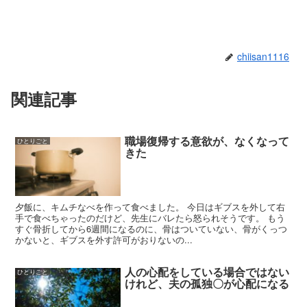
chiisan1116
関連記事
職場復帰する意欲が、なくなって
ひとりごと
きた
夕飯に、キムチなべを作って食べました。 今日はギブスを外して右
手で食べちゃったのだけど、先生にバレたら怒られそうです。 もう
すぐ骨折してから6週間になるのに、骨はついていない、骨がくっつ
かないと、ギブスを外す許可がおりないの...
人の心配をしている場合ではない
ひとりごと
けれど、夫の孤独〇が心配になる