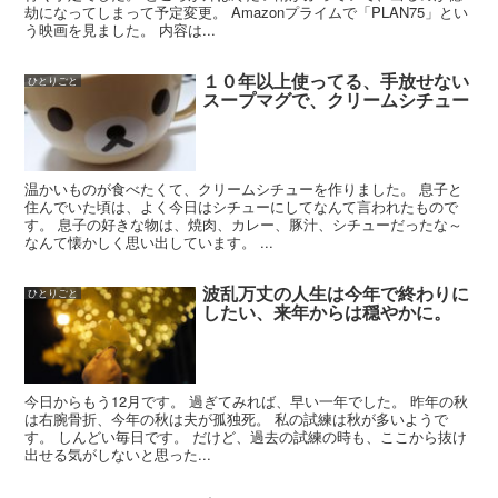
劫になってしまって予定変更。 Amazonプライムで「PLAN75」とい
う映画を見ました。 内容は...
１０年以上使ってる、手放せない
ひとりごと
スープマグで、クリームシチュー
温かいものが食べたくて、クリームシチューを作りました。 息子と
住んでいた頃は、よく今日はシチューにしてなんて言われたもので
す。 息子の好きな物は、焼肉、カレー、豚汁、シチューだったな～
なんて懐かしく思い出しています。 ...
波乱万丈の人生は今年で終わりに
ひとりごと
したい、来年からは穏やかに。
今日からもう12月です。 過ぎてみれば、早い一年でした。 昨年の秋
は右腕骨折、今年の秋は夫が孤独死。 私の試練は秋が多いようで
す。 しんどい毎日です。 だけど、過去の試練の時も、ここから抜け
出せる気がしないと思った...