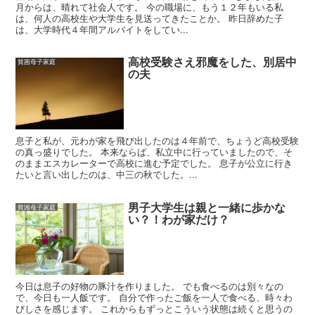
月からは、晴れて社会人です。 今の職場に、もう１２年もいる私
は、何人の高校生や大学生を見送ってきたことか。 昨日辞めた子
は、大学時代４年間アルバイトをしてい...
高校受験さえ邪魔をした、別居中
貧困母子家庭
の夫
息子と私が、元わが家を飛び出したのは４年前で、ちょうど高校受験
の真っ盛りでした。 本来ならば、私立中に行っていましたので、そ
のままエスカレーターで高校に進む予定でした。 息子が公立に行き
たいと言い出したのは、中三の秋でした。...
男子大学生は親と一緒に歩かな
貧困母子家庭
い？！わが家だけ？
今日は息子の好物の豚汁を作りました。 でも食べるのは別々なの
で、今日も一人飯です。 自分で作ったご飯を一人で食べる、時々わ
びしさを感じます。 これからもずっとこういう状態は続くと思うの