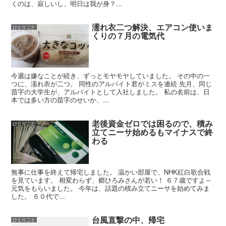
くのは、寂しいし、明日は我が身？...
濡れ衣二つ解決、エアコン使いま
ひとりごと
くりの７月の電気代
今週は嫌なことが続き、ずっとモヤモヤしていました。 その中の一
つに、濡れ衣が二つ。 同性のアルバイト君がミスを連続 先月、同じ
苗字の大学生が、アルバイトとして入社しました。 私の名前は、日
本では多い方の苗字のせいか、...
老後資金ゼロでは困るので、積み
ひとりごと
立てニーサ始めるもマイナスで終
わる
無事に仕事を終えて帰宅しました。 温かい部屋で、NHK紅白歌合戦
を見ています。 相変わらず、郷ひろみさんが若い！ ６７歳ですよ～
元気をもらいました。 今年は、話題の積み立てニーサを始めてみま
した。 ６０代で...
台風直撃の中、帰宅
ひとりごと