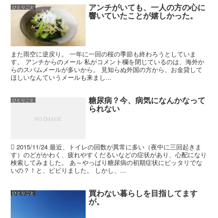
アンチがいても、一人の方の心に
ひとりごと
響いていたことが嬉しかった。
また雨空に逆戻り。 一年に一回の桜の季節も終わろうとしていま
す。 アンチからのメール 私がコメント欄を閉じているのは、海外か
らのスパムメールが多いから。 見知らぬ外国の方から、お金貸して
ほしいなんていうメールも来まし...
糖尿病？今、病気になんかなって
ひとりごと
られない
 2015/11/24 最近、トイレの回数が異常に多い（夜中に三回起きま
す）のどがかわく、疲れやすくだるいなどの症状があり、心配になり
検索してみました。 あ～やっぱり糖尿病の初期症状にピッタリでな
いの？！と、ビビりました。 しかし、...
買わない暮らしを目指してます
ひとりごと
が。