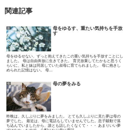
関連記事
母をゆるす、重たい気持ちを手放
母
す
母をゆるせない、ずっと抱えてきたこの重い気持ちを手放すことにし
ました。 母は自由奔放に生きてきた。 育児放棄してたかもと思うく
らいに、私と妹は同居していた叔母に育てられました。 母に抱きし
められた記憶はない。 母...
母の夢をみる
母
昨晩は、久しぶりに夢をみました。 とても久しぶりに見た夢は母の
夢でした。 最近は、母に電話もしていませんでした。息子騒動で落
ち込んでいましたから、誰とも話したくなくて・・・ あまりいい夢
ではなかったので、心配になり母に電話...