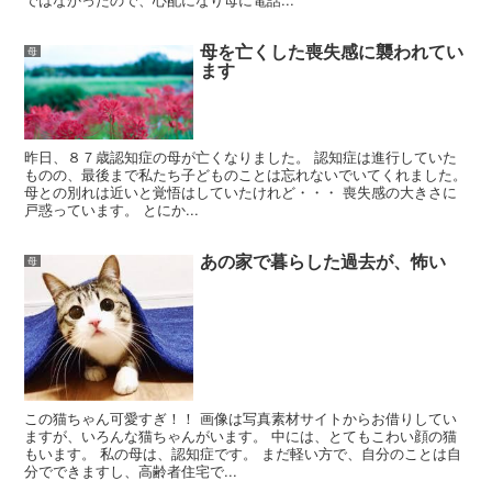
母を亡くした喪失感に襲われてい
母
ます
昨日、８７歳認知症の母が亡くなりました。 認知症は進行していた
ものの、最後まで私たち子どものことは忘れないでいてくれました。
母との別れは近いと覚悟はしていたけれど・・・ 喪失感の大きさに
戸惑っています。 とにか...
あの家で暮らした過去が、怖い
母
この猫ちゃん可愛すぎ！！ 画像は写真素材サイトからお借りしてい
ますが、いろんな猫ちゃんがいます。 中には、とてもこわい顔の猫
もいます。 私の母は、認知症です。 まだ軽い方で、自分のことは自
分でできますし、高齢者住宅で...