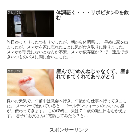
体調悪く・・・リポビタンDを飲
ひとりごと
む
昨日ゆっくりしたつもりでしたが、朝から体調悪し。 早めに家を出
ましたが、スマホを家に忘れたことに気が付き取りに帰りました。
スマホが手元にないとなんか不安、スマホ依存症か？ で、速足で歩
きいつものバスに間に合いました。...
産んでごめんねじゃなくて、産ま
ひとりごと
れてきてくれてありがとう
良いお天気で、午前中は教会へ行き、午後から仕事へ行ってきまし
た。 スーパーで働いていると、ゴールデンウィークのウキウキ感
が、伝わってきます。 このGWに、夫は７１歳の誕生日をむかえま
す。 息子にお父さんに電話してみたら？と...
スポンサーリンク