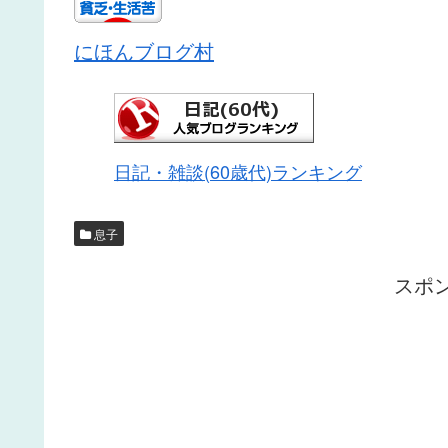
にほんブログ村
日記・雑談(60歳代)ランキング
息子
スポ