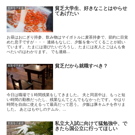
貧乏大学生、好きなことはやらせ
貧困母子家庭
てあげたい
お昼はおにぎり持参、飲み物はマイボトルに麦茶持参で、節約に目覚
めた息子ですが・・・ 連絡もなしに、夕飯を食べてくることが続い
ています。 たまには遊びたいだろうし、たまには友人とごはんも食
べたいのはわかります。 でも連絡...
貧乏だから就職すべき？
貧困母子家庭
今日は職場で１時間残業をしてきました。 夫と同居中は、もっと短
い時間の勤務だったし、残業なんてとんでもなかったです。 やはり
時間を自由に使えるって最高だって思う。 夕飯は豚キムチを作りま
した。 あとはもやしのナムル、...
私立大入試に向けて猛勉強中、で
貧困母子家庭
きたら国公立に行ってほしい