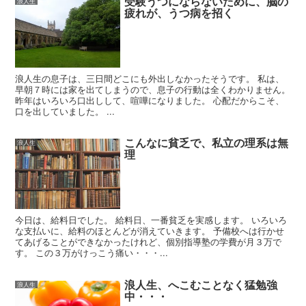
受験うつにならないために、脳の
浪人生
疲れが、うつ病を招く
浪人生の息子は、三日間どこにも外出しなかったそうです。 私は、
早朝７時には家を出てしまうので、息子の行動は全くわかりません。
昨年はいろいろ口出しして、喧嘩になりました。 心配だからこそ、
口を出していました。 ...
こんなに貧乏で、私立の理系は無
浪人生
理
今日は、給料日でした。 給料日、一番貧乏を実感します。 いろいろ
な支払いに、給料のほとんどが消えていきます。 予備校へは行かせ
てあげることができなかったけれど、個別指導塾の学費が月３万で
す。 この３万がけっこう痛い・・・...
浪人生、へこむことなく猛勉強
浪人生
中・・・