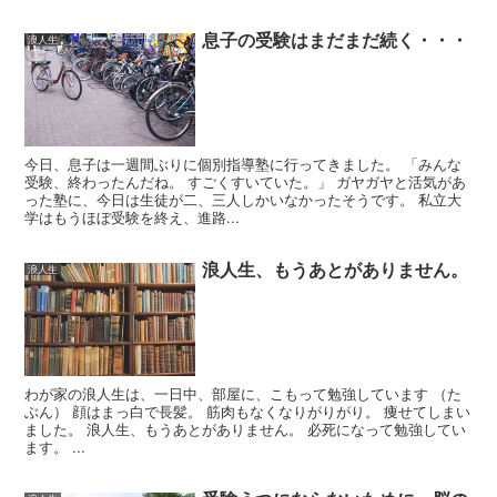
息子の受験はまだまだ続く・・・
浪人生
今日、息子は一週間ぶりに個別指導塾に行ってきました。 「みんな
受験、終わったんだね。 すごくすいていた。」 ガヤガヤと活気があ
った塾に、今日は生徒が二、三人しかいなかったそうです。 私立大
学はもうほぼ受験を終え、進路...
浪人生、もうあとがありません。
浪人生
わが家の浪人生は、一日中、部屋に、こもって勉強しています （た
ぶん） 顔はまっ白で長髪。 筋肉もなくなりがりがり。 痩せてしまい
ました。 浪人生、もうあとがありません。 必死になって勉強してい
ます。 ...