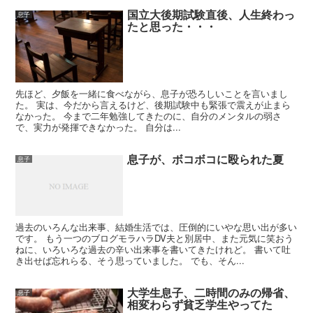
国立大後期試験直後、人生終わっ
息子
たと思った・・・
先ほど、夕飯を一緒に食べながら、息子が恐ろしいことを言いまし
た。 実は、今だから言えるけど、後期試験中も緊張で震えが止まら
なかった。 今まで二年勉強してきたのに、自分のメンタルの弱さ
で、実力が発揮できなかった。 自分は...
息子が、ボコボコに殴られた夏
息子
過去のいろんな出来事、結婚生活では、圧倒的にいやな思い出が多い
です。 もう一つのブログモラハラDV夫と別居中、また元気に笑おう
ねに、いろいろな過去の辛い出来事を書いてきたけれど。 書いて吐
き出せば忘れらる、そう思っていました。 でも、そん...
大学生息子、二時間のみの帰省、
息子
相変わらず貧乏学生やってた