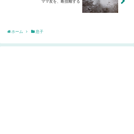
ママ友を、断捨離する
ホーム
息子