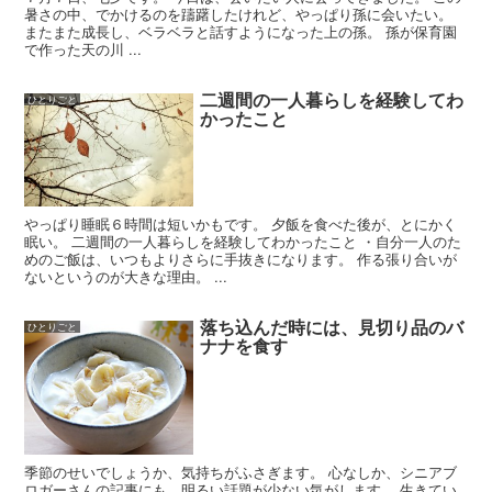
暑さの中、でかけるのを躊躇したけれど、やっぱり孫に会いたい。
またまた成長し、ベラベラと話すようになった上の孫。 孫が保育園
で作った天の川 ...
二週間の一人暮らしを経験してわ
ひとりごと
かったこと
やっぱり睡眠６時間は短いかもです。 夕飯を食べた後が、とにかく
眠い。 二週間の一人暮らしを経験してわかったこと ・自分一人のた
めのご飯は、いつもよりさらに手抜きになります。 作る張り合いが
ないというのが大きな理由。 ...
落ち込んだ時には、見切り品のバ
ひとりごと
ナナを食す
季節のせいでしょうか、気持ちがふさぎます。 心なしか、シニアブ
ロガーさんの記事にも、明るい話題が少ない気がします。 生きてい