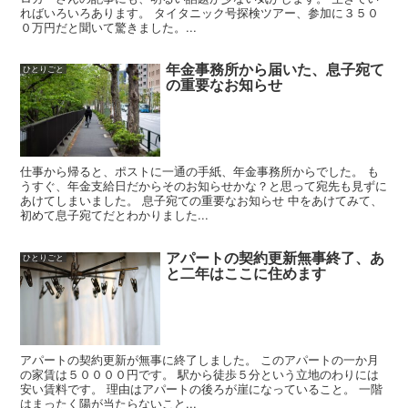
ればいろいろあります。 タイタニック号探検ツアー、参加に３５０
０万円だと聞いて驚きました。...
年金事務所から届いた、息子宛て
ひとりごと
の重要なお知らせ
仕事から帰ると、ポストに一通の手紙、年金事務所からでした。 も
うすぐ、年金支給日だからそのお知らせかな？と思って宛先も見ずに
あけてしまいました。 息子宛ての重要なお知らせ 中をあけてみて、
初めて息子宛てだとわかりました...
アパートの契約更新無事終了、あ
ひとりごと
と二年はここに住めます
アパートの契約更新が無事に終了しました。 このアパートの一か月
の家賃は５００００円です。 駅から徒歩５分という立地のわりには
安い賃料です。 理由はアパートの後ろが崖になっていること。 一階
はまったく陽が当たらないこと...