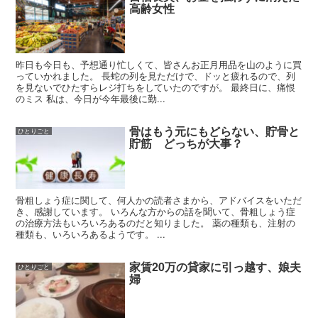
高齢女性
昨日も今日も、予想通り忙しくて、皆さんお正月用品を山のように買
っていかれました。 長蛇の列を見ただけで、ドッと疲れるので、列
を見ないでひたすらレジ打ちをしていたのですが。 最終日に、痛恨
のミス 私は、今日が今年最後に勤...
骨はもう元にもどらない、貯骨と
ひとりごと
貯筋 どっちが大事？
骨粗しょう症に関して、何人かの読者さまから、アドバイスをいただ
き、感謝しています。 いろんな方からの話を聞いて、骨粗しょう症
の治療方法もいろいろあるのだと知りました。 薬の種類も、注射の
種類も、いろいろあるようです。 ...
家賃20万の貸家に引っ越す、娘夫
ひとりごと
婦