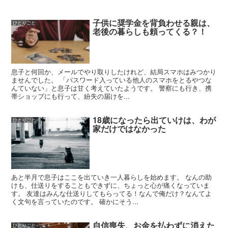
子供に奨学金を背負わせる親は、
ひとりごと
老後の暮らしも頼ってくる？！
息子と何回か、メールでやり取りしたけれど、結局スマホはみつかり
ませんでした。 「パスワード入っている他人のスマホをとるやつな
んていない」と息子は甘く考えていたようです。 警察にも行き、携
帯ショップにも行って、紛失の届けを...
18歳になったら出ていけは、わが
ひとりごと
家だけではなかった
あと半月で息子はここを出ていき一人暮らしを始めます。 なんの助
けも、仕送りをすることもできずに、ちょっと心が痛くなっていま
す。 友達はみんな仕送りしてもらってる！なんで俺だけ？なんてよ
く文句を言っていたのです。 確かにそう...
自信喪失、お金を払わずに消えた
ひとりごと