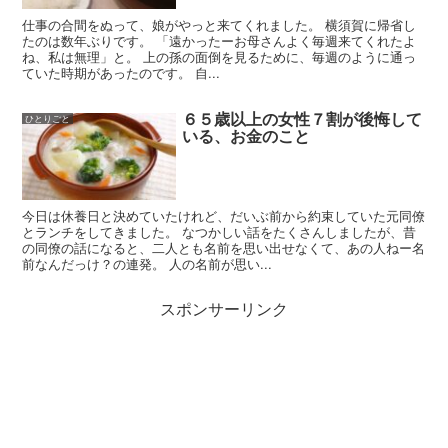
仕事の合間をぬって、娘がやっと来てくれました。 横須賀に帰省し
たのは数年ぶりです。 「遠かったーお母さんよく毎週来てくれたよ
ね、私は無理」と。 上の孫の面倒を見るために、毎週のように通っ
ていた時期があったのです。 自...
６５歳以上の女性７割が後悔して
ひとりごと
いる、お金のこと
今日は休養日と決めていたけれど、だいぶ前から約束していた元同僚
とランチをしてきました。 なつかしい話をたくさんしましたが、昔
の同僚の話になると、二人とも名前を思い出せなくて、あの人ねー名
前なんだっけ？の連発。 人の名前が思い...
スポンサーリンク