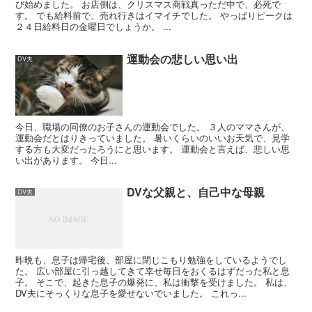
び始めました。 お店側は、クリスマス商戦真っただ中で、必死で
す。 でも給料前で、売れ行きはイマイチでした。 やっぱりピークは
２４日給料日の金曜日でしょうか。 ...
運動会の悲しい思い出
DV夫
今日、職場の同僚のお子さんの運動会でした。 ３人のママさんが、
運動会だとはりきっていました。 暑いくらいのいいお天気で、見学
する方も大変だったろうにと思います。 運動会と言えば、悲しい思
い出があります。 今日...
DVな父親と、自己中な母親
DV夫
昨晩も、息子は帰宅後、部屋に閉じこもり勉強をしているようでし
た。 広い部屋に引っ越してきて幸せ毎日をおくるはずだった私と息
子。 そこで、起きた息子の爆発に、私は衝撃を受けました。 私は、
DV夫にそっくりな息子を愛せないでいました。 これっ...