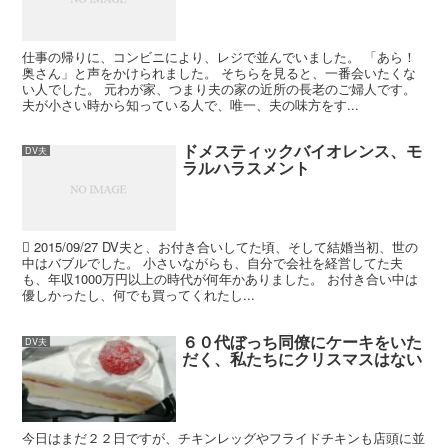
仕事の帰りに、コンビニにより、レジで並んでいました。 「あら！
奥さん」と声をかけられました。 そちらを見ると、一番会いたくな
い人でした。 元わが家、つまり夫の家の近所の長老のご婦人です。
夫が小さい時から知っている人で、唯一、夫の味方をす...
ドメスティックバイオレンス、モ
DV夫
ラルハラスメント
 2015/09/27 DV夫と、お付き合いしてた頃、そして結婚当初、世の
中はバブルでした。 小さいながらも、自分で会社を経営してた夫
も、年収1000万円以上の時代が何年かありました。 お付き合い中は
優しかったし、何でも買ってくれたし...
６０代ぼっち同僚にケーキをいた
DV夫
だく、私たちにクリスマスはない
今日はまだ２２日ですが、チキンレッグやフライドチキンも店頭に並