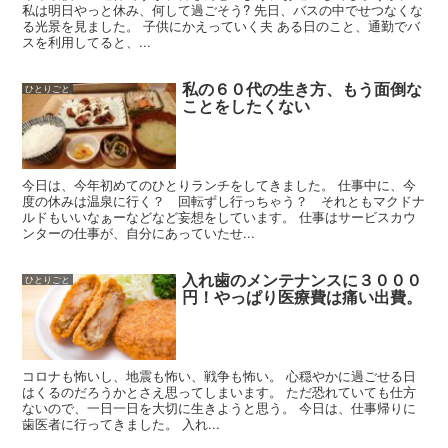
私は明日やっと休み、何して過ごそう? 先日、バスの中でせつなくな
る光景を見ました。 子供にかえっていく夫 ある日のこと、通勤でバ
スを利用してると、...
私の６０代の生き方、もう面倒な
ひとりごと
ことをしたくない
今日は、今年初めてのひとりランチをしてきました。 仕事中に、今
度の休みは温泉に行く？ 回転ずし行っちゃう？ それともマクドナ
ルドもいいなぁーなどなど妄想をしています。 仕事はサービスカウ
ンターの仕事が、自分にあっていたせ...
入れ歯のメンテナンスに３０００
ひとりごと
円！やっぱり医療費は痛い出費。
コロナも怖いし、地震も怖い、戦争も怖い。 心穏やかに過ごせる日
はくるのだろうかとさえ思ってしまいます。 ただ恐れていても仕方
ないので、一日一日を大切に生きようと思う。 今日は、仕事帰りに
歯医者に行ってきました。 入れ...