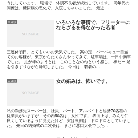
うにしています。 職場で、体調不良者が続出しています。 同年代の
同僚は、糖尿病の悪化で、入院しちゃいました。 最近、...
いろいろな事情で、フリーターに
未分類
ならざるを得なかった若者
三連休初日、とてもいいお天気でした。 案の定、バーベキュー目当
てのお客様が、東京からたくさんやってきて、駐車場は、一日中満車
でした。 足が棒のようとは、このことなのねという感じ。 棒だー 足
を引きずりながら帰宅しました。 今日は、若者の...
女の妬みは、怖いです。
未分類
私の勤務先スーパーは、社員、パート、アルバイトと総勢70名程の
従業員がいますが、その内50名は、女性です。 表面上は、みんな仲
良くしているように見えたけど、実は裏側は、ドロドロとしていまし
た。 先日の結婚式の二次会は、まさに悪口大会でした...