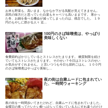
お米も野菜も、高いまま、なかなか下がる気配が見えてきません。
庶民の味方だと思っていた白菜もキャベツも高いままです。 寒かっ
た冬、お鍋を食べる機会が減ってしまったのは、残念でした。 １９
円のもやしに群がる人々 近...
100円のさば味噌煮は、やっぱり
節約ご飯
美味しくない
食費節約ばかりしているとストレスがたまります。 糖質制限を続け
ていてもストレスがたまります。 そのせい？今日はストレスのせい
か気分がすぐれません。 と言いつつも今日も節約ごはん、 １００円
のさば味噌煮はやっぱり美味し...
夜の街は自粛ムードに包まれてい
節約ご飯
た、一時間ウォーキング
夜の街を一時間歩いてきたけれど、自粛ムードに包まれていました。
金曜日の夜ってだいたい酔っぱらって歩いている人にすれ違うのだけ