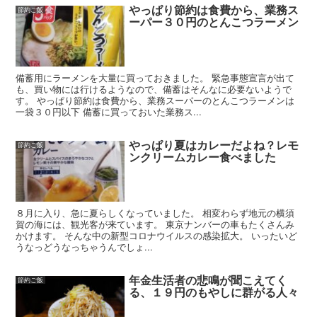
やっぱり節約は食費から、業務ス
節約ご飯
ーパー３０円のとんこつラーメン
備蓄用にラーメンを大量に買っておきました。 緊急事態宣言が出て
も、買い物には行けるようなので、備蓄はそんなに必要ないようで
す。 やっぱり節約は食費から、業務スーパーのとんこつラーメンは
一袋３０円以下 備蓄に買っておいた業務ス...
やっぱり夏はカレーだよね？レモ
節約ご飯
ンクリームカレー食べました
８月に入り、急に夏らしくなっていました。 相変わらず地元の横須
賀の海には、観光客が来ています。 東京ナンバーの車もたくさんみ
かけます。 そんな中の新型コロナウイルスの感染拡大。 いったいど
うなっどうなっちゃうんでしょ...
年金生活者の悲鳴が聞こえてく
節約ご飯
る、１９円のもやしに群がる人々