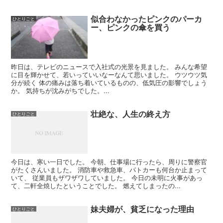
似合わなかったピンクのパーカ
ひとりごと
ー、ピンクの傘を買う
昨日は、テレビのニュースで入社式の光景を見ました。 みんな希望
に目を輝かせて、若いっていいなーなんて思いました。 ウツウツ気
分が続く 体の痛みは落ち着いているものの、低気圧の影響でしょう
か。 気持ちが沈みがちでした。...
壮絶な、人生の終え方
ひとりごと
今日は、寒い一日でした。 今朝、仕事場に行ったら、周りに警察官
がたくさんいました。 消防車や救急車、パトカーも何台か止まって
いて、 従業員もザワザワしていました。 今日の未明に火事があっ
て、二軒全焼したということでした。 燃えてしまったの...
妹夫婦が、貧乏になった理由
ひとりごと