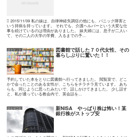
 2015/11/09 私の妹は、自律神経失調症の他にも、パニック障害と
いう持病を持っています。 それでも、介護ヘルパーという大変な仕
事を続けているのは理由がありました。 妹夫婦には、息子が二人い
て、その二人の大学の学費、入るまでの予...
図書館で話した７０代女性、その
ひとりごと
暮らしぶりに驚いた！！
予約していた本をとりに図書館へ行ってきました。 閲覧室で、どこ
かで会ったことのある女性が、こちらをチラチラ見ています。 あち
らも、同じように思ったみたいで、話しかけてきました。 少し話す
と、私が通っている教会内で、英会話を...
新NISA やっぱり株は怖い！某
ひとりごと
銀行株がストップ安