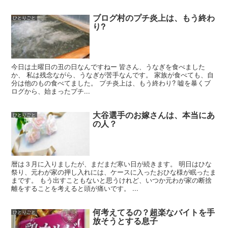
ブログ村のプチ炎上は、もう終わ
ひとりごと
り?
今日は土曜日の丑の日なんですねー 皆さん、うなぎを食べました
か、 私は残念ながら、うなぎが苦手なんです。 家族が食べても、自
分は他のもの食べてました。 プチ炎上は、もう終わり? 嘘を暴くブ
ログから、始まったプチ...
大谷選手のお嫁さんは、本当にあ
ひとりごと
の人？
暦は３月に入りましたが、まだまだ寒い日が続きます。 明日はひな
祭り、元わが家の押し入れには、ケースに入ったおひな様が眠ったま
まです。 もう出すこともないと思うけれど、いつか元わが家の断捨
離をすることを考えると頭が痛いです。 ...
何考えてるの？超楽なバイトを手
ひとりごと
放そうとする息子