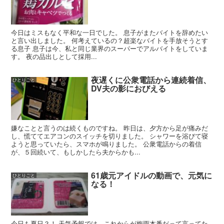
今日はミスもなく平和な一日でした。 息子がまたバイトを辞めたい
と言い出しました。 何考えているの？超楽なバイトを手放そうとす
る息子 息子は今、私と同じ業界のスーパーでアルバイトをしていま
す。 夜の品出しとして採用...
夜遅くに公衆電話から連続着信、
ひとりごと
DV夫の影におびえる
嫌なことと言うのは続くものですね。 昨日は、夕方から足が痛みだ
し、慌ててエアコンのスイッチを切りました。 シャワーを浴びて寝
ようと思っていたら、スマホが鳴りました。 公衆電話からの着信
が、５回続いて、もしかしたら夫からかも...
61歳元アイドルの動画で、元気に
ひとりごと
なる！
今日も夏日？！ 天気予報では、これからが梅雨本番だって言ってた