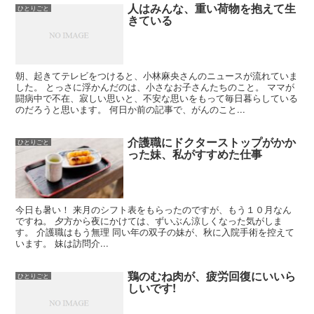
人はみんな、重い荷物を抱えて生
ひとりごと
きている
朝、起きてテレビをつけると、小林麻央さんのニュースが流れていま
した。 とっさに浮かんだのは、小さなお子さんたちのこと。 ママが
闘病中で不在、寂しい思いと、不安な思いをもって毎日暮らしている
のだろうと思います。 何日か前の記事で、がんのこと...
介護職にドクターストップがかか
ひとりごと
った妹、私がすすめた仕事
今日も暑い！ 来月のシフト表をもらったのですが、もう１０月なん
ですね。 夕方から夜にかけては、ずいぶん涼しくなった気がしま
す。 介護職はもう無理 同い年の双子の妹が、秋に入院手術を控えて
います。 妹は訪問介...
鶏のむね肉が、疲労回復にいいら
ひとりごと
しいです!