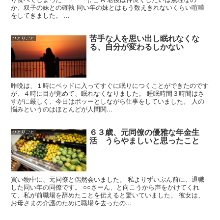
か、双子の妹との確執 同い年の妹とはもう数えきれないくらい喧嘩
をしてきました。 ...
苦手な人を思い出し眠れなくな
ひとりごと
る、自分が変わるしかない
昨晩は、１時にベッドに入ってすぐに眠りにつくことができたのです
が、４時に目が覚めて、眠れなくなりました。 睡眠時間３時間はさ
すがに厳しく、今日はボッーとしながら仕事をしていました。 人の
悩みというのはほとんどが人間関...
６３歳、元同僚の優雅な年金生
ひとりごと
活 うらやましいと思ったこと
買い物中に、元同僚と偶然会いました。 私よりずいぶん前に、退職
した同い年の同僚です。 ○○さーん、と向こうから声をかけてくれ
て、私が前職場を辞めたことを伝えると驚いていました。 彼女は、
お母さまの介護のために職場を去ったの...