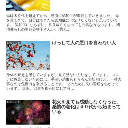
母は８０代を越えてから、急激に認知症が進行していきました。 母
を見てきて、自分はできたら認知症にはなりたくないと思っていま
す。 認知症にならずに、９０歳近くなっても元気な方もいます。 団
地暮らしの多良美智子さんが、理想...
けっして人の悪口を言わない人
ひとりごと
身体の衰えを感じていますが、見て見ないふりをしています。 コロ
ナに感染しないためには、手洗い消毒ももちろん大切だけど、一番大
事なのは免疫力を挙げることです。 そのために良い睡眠を心がけて
います。 最近、部屋を真っ暗にして寝...
花火を見ても感動しなくなった、
ひとりごと
感情の老化は４０代から始まって
いる