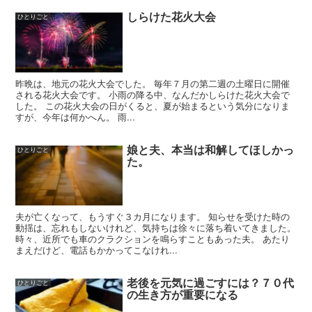
しらけた花火大会
ひとりごと
昨晩は、地元の花火大会でした。 毎年７月の第二週の土曜日に開催
される花火大会です。 小雨の降る中、なんだかしらけた花火大会で
した。 この花火大会の日がくると、夏が始まるという気分になりま
すが、今年は何かへん。 雨...
娘と夫、本当は和解してほしかっ
ひとりごと
た。
夫が亡くなって、もうすぐ３カ月になります。 知らせを受けた時の
動揺は、忘れもしないけれど、気持ちは徐々に落ち着いてきました。
時々、近所でも車のクラクションを鳴らすこともあった夫。 あたり
まえだけど、電話もかかってこなけれ...
老後を元気に過ごすには？７０代
ひとりごと
の生き方が重要になる