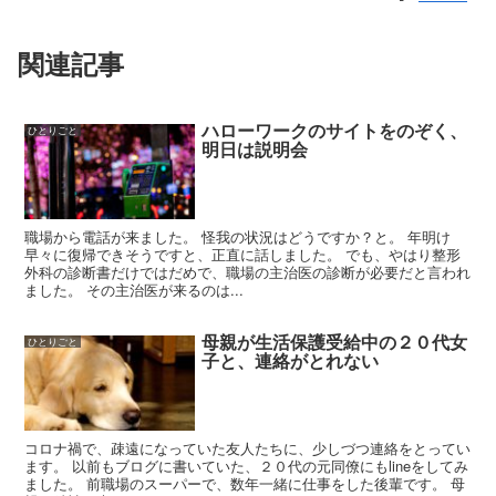
関連記事
ハローワークのサイトをのぞく、
ひとりごと
明日は説明会
職場から電話が来ました。 怪我の状況はどうですか？と。 年明け
早々に復帰できそうですと、正直に話しました。 でも、やはり整形
外科の診断書だけではだめで、職場の主治医の診断が必要だと言われ
ました。 その主治医が来るのは...
母親が生活保護受給中の２０代女
ひとりごと
子と、連絡がとれない
コロナ禍で、疎遠になっていた友人たちに、少しづつ連絡をとってい
ます。 以前もブログに書いていた、２０代の元同僚にもlineをしてみ
ました。 前職場のスーパーで、数年一緒に仕事をした後輩です。 母