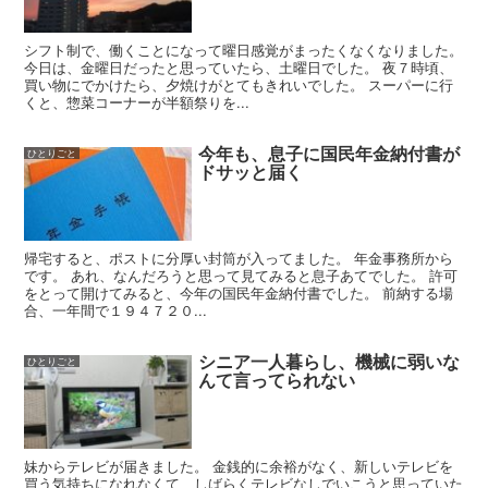
シフト制で、働くことになって曜日感覚がまったくなくなりました。
今日は、金曜日だったと思っていたら、土曜日でした。 夜７時頃、
買い物にでかけたら、夕焼けがとてもきれいでした。 スーパーに行
くと、惣菜コーナーが半額祭りを...
今年も、息子に国民年金納付書が
ひとりごと
ドサッと届く
帰宅すると、ポストに分厚い封筒が入ってました。 年金事務所から
です。 あれ、なんだろうと思って見てみると息子あてでした。 許可
をとって開けてみると、今年の国民年金納付書でした。 前納する場
合、一年間で１９４７２０...
シニア一人暮らし、機械に弱いな
ひとりごと
んて言ってられない
妹からテレビが届きました。 金銭的に余裕がなく、新しいテレビを
買う気持ちになれなくて、しばらくテレビなしでいこうと思っていた