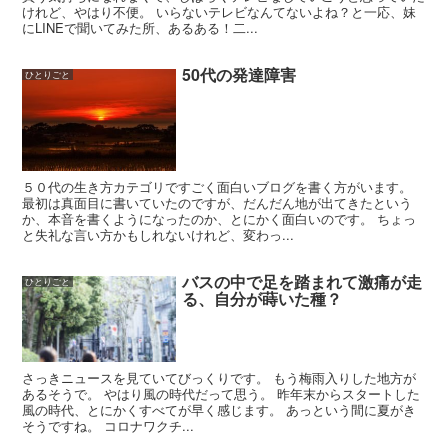
けれど、やはり不便。 いらないテレビなんてないよね？と一応、妹
にLINEで聞いてみた所、あるある！二...
50代の発達障害
ひとりごと
５０代の生き方カテゴリですごく面白いブログを書く方がいます。
最初は真面目に書いていたのですが、だんだん地が出てきたという
か、本音を書くようになったのか、とにかく面白いのです。 ちょっ
と失礼な言い方かもしれないけれど、変わっ...
バスの中で足を踏まれて激痛が走
ひとりごと
る、自分が蒔いた種？
さっきニュースを見ていてびっくりです。 もう梅雨入りした地方が
あるそうで。 やはり風の時代だって思う。 昨年末からスタートした
風の時代、とにかくすべてが早く感じます。 あっという間に夏がき
そうですね。 コロナワクチ...