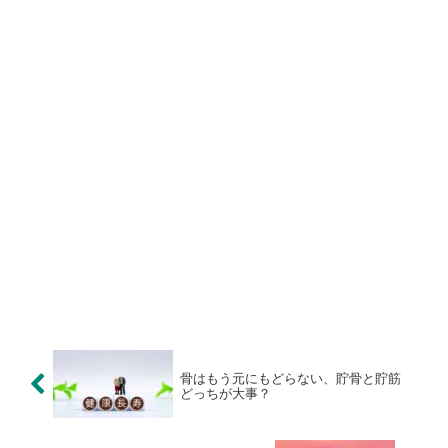
骨はもう元にもどらない、貯骨と貯筋
どっちが大事？