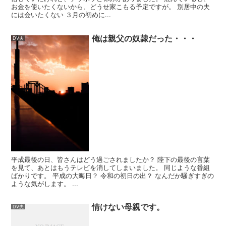
お金を使いたくないから、どうせ家こもる予定ですが。 別居中の夫
には会いたくない ３月の初めに...
俺は親父の奴隷だった・・・
DV夫
平成最後の日、皆さんはどう過ごされましたか？ 陛下の最後の言葉
を見て、あとはもうテレビを消してしまいました。 同じような番組
ばかりです。 平成の大晦日？ 令和の初日の出？ なんだか騒ぎすぎの
ような気がします。 ...
情けない母親です。
DV夫