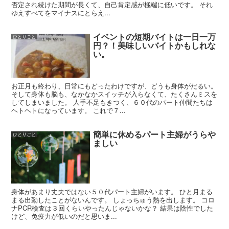
否定され続けた期間が長くて、自己肯定感が極端に低いです。 それ
ゆえすべてをマイナスにとらえ...
イベントの短期バイトは一日一万
ひとりごと
円？！美味しいバイトかもしれな
い。
お正月も終わり、日常にもどったわけですが、どうも身体がだるい。
そして身体も脳も、なかなかスイッチが入らなくて、たくさんミスを
してしまいました。 人手不足もきつく、６０代のパート仲間たちは
ヘトヘトになっています。 これで７...
簡単に休めるパート主婦がうらや
ひとりごと
ましい
身体があまり丈夫ではない５０代パート主婦がいます。 ひと月まる
まる出勤したことがないんです。 しょっちゅう熱を出します。 コロ
ナPCR検査は３回くらいやったんじゃないかな？ 結果は陰性でした
けど、免疫力が低いのだと思いま...