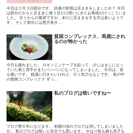
今日は２月３日節分です。 読者の皆様は豆まきをしましたか？ 今日
は節分だからと豆まきに使う豆だけ買いにきたお客様がけっこういま
した。 古くからの風習ですが、未だに豆まきをする方は多いようで
す。 そして節分には恵方巻き...
貧困コンプレックス、馬鹿にされ
ひとりごと
るのが怖かった
今日も疲れました。 ロキソニンテープを貼って、少しはましになっ
ていた肩と背中がまたパンパンになってしまいました。 今日は、首
も痛いです。 銭湯に行きたいけれど、行く気力もなしです。 私の中
の貧困コンプレックス ずっ...
私のブログは暗いですねー
ひとりごと
ブログ歴６年になります。 初期の頃のブログは消してしまいました
が。 私のブログは暗いと自分でも思います。 やはり私も娘も息子も