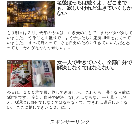
老後ぼっちは続くよ、どこまで
ひとりごと
も、寂しいけれど生きていくしか
ない
もう明日は２月、去年の今頃は、亡き夫のことで、まだバタバタして
いました。 やること山盛りで、よく子供たちに愚痴LINEをおくって
いました。 すべて終わって、さぁ自分のために生きていいんだと思
っても、それがなかなか難しい。...
女一人で生きていく、全部自分で
ひとりごと
解決しなくてはならない。
今日は、１００均で買い物してきました。 これから、暑くなる前に
G対策です。 全部、自分で解決しなければならない 一人暮らしだ
と、G退治も自分でしなくてはならなくて、できれば遭遇したくな
い。 ここに越してきた１０月に、...
スポンサーリンク