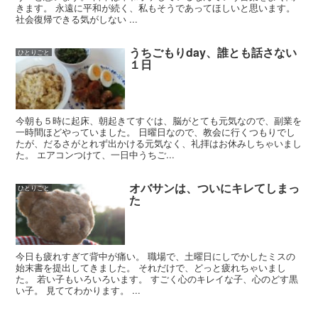
きます。 永遠に平和が続く、私もそうであってほしいと思います。
社会復帰できる気がしない ...
うちごもりday、誰とも話さない
ひとりごと
１日
今朝も５時に起床、朝起きてすぐは、脳がとても元気なので、副業を
一時間ほどやっていました。 日曜日なので、教会に行くつもりでし
たが、だるさがとれず出かける元気なく、礼拝はお休みしちゃいまし
た。 エアコンつけて、一日中うちご...
オバサンは、ついにキレてしまっ
ひとりごと
た
今日も疲れすぎて背中が痛い。 職場で、土曜日にしでかしたミスの
始末書を提出してきました。 それだけで、どっと疲れちゃいまし
た。 若い子もいろいろいます。 すごく心のキレイな子、心のどす黒
い子。 見ててわかります。 ...