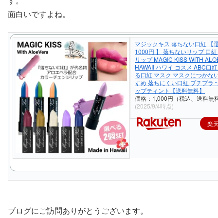
す。
面白いですよね。
マジックキス 落ちない口紅 【
1000円 】 落ちないリップ 口
リップ MAGIC KISS WITH ALO
HAWAII ハワイ コスメ ABC口
る口紅 マスク マスクにつかな
すめ 落ちにくい口紅 プチプラ 
ップティント【送料無料】
価格：1,000円（税込、送料無料
(2025/9/4時点)
楽
ブログにご訪問ありがとうございます。