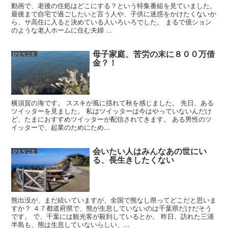
動画で、老後の住処はどこにする？という特集番組を見ていました。
最後まで自宅で過ごしたいと言う人や、子供に迷惑をかけたくないか
ら、サ高住に入ると決めている人いろいろでした。 まるで億ション
のような老人ホームに住む夫婦 ...
母子家庭、苦労の末に８００万借
ひとりごと
金？！
横須賀の海です。 ススキが風に揺れて秋を感じました。 先日、ある
ツイッターを見ました。 私はツイッターは今はやっていないんだけ
ど、たまにおすすめツイッターが配信されてきます。 ある男性のツ
イッターで、起業のためにため...
会いたい人はみんなあの世にい
ひとりごと
る、長生きしたくない
熊出没が、まだ続いていますが、全国で熊なし県ってどこだと思いま
すか？ ４７都道府県で、熊が生息していないのは千葉県だけだそう
です。 で、千葉には観光客が殺到しているとか。 昨日、訪れた三浦
半島も、熊は生息していないらしい、...