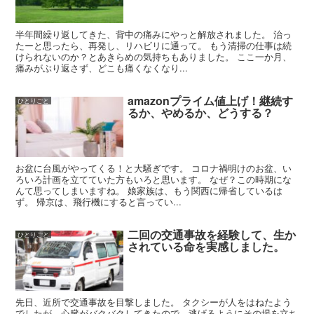
半年間繰り返してきた、背中の痛みにやっと解放されました。 治っ
たーと思ったら、再発し、リハビリに通って。 もう清掃の仕事は続
けられないのか？とあきらめの気持ちもありました。 ここ一か月、
痛みがぶり返さず、どこも痛くなくなり...
amazonプライム値上げ！継続す
ひとりごと
るか、やめるか、どうする？
お盆に台風がやってくる！と大騒ぎです。 コロナ禍明けのお盆、い
ろいろ計画を立てていた方もいろと思います。 なぜ？この時期にな
んて思ってしまいますね。 娘家族は、もう関西に帰省しているは
ず。 帰京は、飛行機にすると言ってい...
二回の交通事故を経験して、生か
ひとりごと
されている命を実感しました。
先日、近所で交通事故を目撃しました。 タクシーが人をはねたよう
でしたが、心臓がバクバクしてきたので、逃げるようにその場を立ち