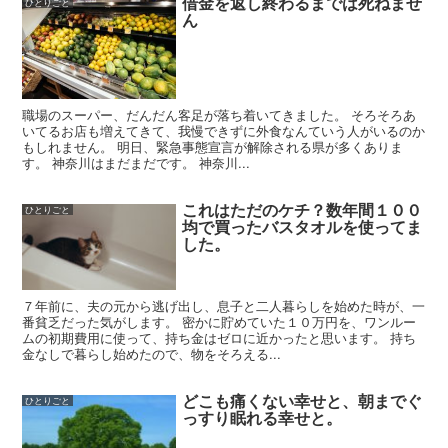
借金を返し終わるまでは死ねませ
ひとりごと
ん
職場のスーパー、だんだん客足が落ち着いてきました。 そろそろあ
いてるお店も増えてきて、我慢できずに外食なんていう人がいるのか
もしれません。 明日、緊急事態宣言が解除される県が多くありま
す。 神奈川はまだまだです。 神奈川...
これはただのケチ？数年間１００
ひとりごと
均で買ったバスタオルを使ってま
した。
７年前に、夫の元から逃げ出し、息子と二人暮らしを始めた時が、一
番貧乏だった気がします。 密かに貯めていた１０万円を、ワンルー
ムの初期費用に使って、持ち金はゼロに近かったと思います。 持ち
金なしで暮らし始めたので、物をそろえる...
どこも痛くない幸せと、朝までぐ
ひとりごと
っすり眠れる幸せと。